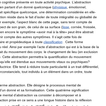
n
cognitive
présente
en
toute
activité
psychique
.
L
’
abstraction
en
partant
d
’
un
donné
quelconque
(
physique
,
émotionnel
,
ait
spécifique
quelconque
,
une
détermination
considérée
en
elle
-
tion
réside
dans
le
fait
d
’
isoler
de
toute
intégralité
ou
globalité
de
r
exemple
,
l
’
aspect
blanc
de
cette
page
,
sans
tenir
compte
de
pect
de
son
grain
,
de
celui
de
sa
surface
(
lisse
,
cornée
,
froissée
,
ien
encore
le
symptôme
«
avoir
mal
à
la
tête
»
peut
être
abstrait
nir
compte
des
autres
symptômes
.
Il
s
’
agit
cette
fois
de
ire
et
propédeutique
à
toute
classification
.
Cette
forme
u
réel
.
Ainsi
par
exemple
l
’
acte
d
’
abstraction
qui
est
à
la
base
de
la
ait
du
mouvement
des
corps:
le
changement
de
lieu
(
en
exclusion
).
Cette
abstraction
permettra
la
quantification
du
mouvement
squ
’
elle
est
étendue
aux
mouvements
vitaux
ou
psychiques
?
ductrice
.
Elle
tend
à
réduire
toute
particularité
à
un
trait
différentiel
,
irconstanciels
,
tout
individu
à
un
élément
dans
un
ordre
,
toute
terme
abstraction
.
Elle
désigne
le
processus
mental
de
d
’
un
donné
et
sa
formalisation
.
Cette
quatrième
signification
te
mental
d
’
abstraction
va
consister
à
décomposer
et
à
action
prise
en
ce
sens
a
une
longue
histoire
dans
la
réflexion
e
e