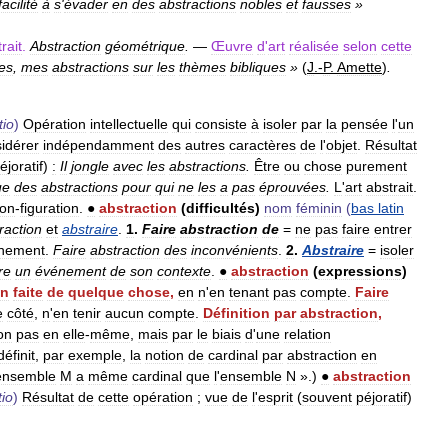
facilité
à
s
'
évader
en
des
abstractions
nobles
et
fausses
»
rait
.
Abstraction
géométrique
.
—
Œuvre
d
'
art
réalisée
selon
cette
es
,
mes
abstractions
sur
les
thèmes
bibliques
»
(
J
.-
P
.
Amette
)
.
tio
)
Opération
intellectuelle
qui
consiste
à
isoler
par
la
pensée
l
'
un
idérer
indépendamment
des
autres
caractères
de
l
'
objet
.
Résultat
éjoratif
)
:
Il
jongle
avec
les
abstractions
.
Être
ou
chose
purement
ue
des
abstractions
pour
qui
ne
les
a
pas
éprouvées
.
L
'
art
abstrait
.
on
-
figuration
.
●
abstraction
(
difficultés
)
nom
féminin
(
bas
latin
raction
et
abstraire
.
1
.
Faire
abstraction
de
=
ne
pas
faire
entrer
nnement
.
Faire
abstraction
des
inconvénients
.
2
.
Abstraire
=
isoler
re
un
événement
de
son
contexte
.
●
abstraction
(
expressions
)
on
faite
de
quelque
chose
,
en
n
'
en
tenant
pas
compte
.
Faire
e
côté
,
n
'
en
tenir
aucun
compte
.
Définition
par
abstraction
,
on
pas
en
elle
-
même
,
mais
par
le
biais
d
'
une
relation
définit
,
par
exemple
,
la
notion
de
cardinal
par
abstraction
en
ensemble
M
a
même
cardinal
que
l
'
ensemble
N
».)
●
abstraction
tio
)
Résultat
de
cette
opération
;
vue
de
l
'
esprit
(
souvent
péjoratif
)