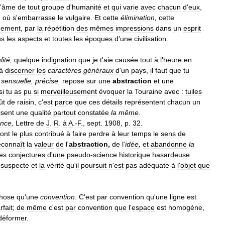
'
âme
de
tout
groupe
d
'
humanité
et
qui
varie
avec
chacun
d
'
eux
,
,
où
s
'
embarrasse
le
vulgaire
.
Et
cette
élimination
,
cette
uement
,
par
la
répétition
des
mêmes
impressions
dans
un
esprit
us
les
aspects
et
toutes
les
époques
d
'
une
civilisation
.
lité
,
quelque
indignation
que
je
t
'
aie
causée
tout
à
l
'
heure
en
à
discerner
les
caractères
généraux
d
'
un
pays
,
il
faut
que
tu
,
sensuelle
,
précise
,
repose
sur
une
abstraction
et
une
si
tu
as
pu
si
merveilleusement
évoquer
la
Touraine
avec
:
tuiles
ût
de
raisin
,
c
'
est
parce
que
ces
détails
représentent
chacun
un
isent
une
qualité
partout
constatée
la
même
.
ance
,
Lettre
de
J
.
R
.
à
A
.-
F
.,
sept
.
1908
,
p
.
32
.
ont
le
plus
contribué
à
faire
perdre
à
leur
temps
le
sens
de
connaît
la
valeur
de
l
'
abstraction
,
de
l
'
idée
,
et
abandonne
la
les
conjectures
d
'
une
pseudo
-
science
historique
hasardeuse
.
suspecte
et
la
vérité
qu
'
il
poursuit
n
'
est
pas
adéquate
à
l
'
objet
que
hose
qu
'
une
convention
.
C
'
est
par
convention
qu
'
une
ligne
est
rfait
;
de
même
c
'
est
par
convention
que
l
'
espace
est
homogène
,
déformer
.