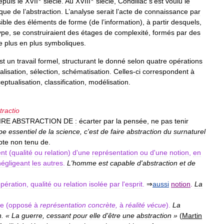
epuis
le
XVII
siècle
.
Au
XVIII
siècle
,
Condillac
s
’
est
voulu
le
ique
de
l
’
abstraction
.
L
’
analyse
serait
l
’
acte
de
connaissance
par
ible
des
éléments
de
forme
(
de
l
’
information
),
à
partir
desquels
,
ype
,
se
construiraient
des
étages
de
complexité
,
formés
par
des
e
plus
en
plus
symboliques
.
st
un
travail
formel
,
structurant
le
donné
selon
quatre
opérations
alisation
,
sélection
,
schématisation
.
Celles
-
ci
correspondent
à
eptualisation
,
classification
,
modélisation
.
tractio
IRE
ABSTRACTION
DE
:
écarter
par
la
pensée
,
ne
pas
tenir
ipe
essentiel
de
la
science
,
c
'
est
de
faire
abstraction
du
surnaturel
pte
non
tenu
de
.
nt
(
qualité
ou
relation
)
d
'
une
représentation
ou
d
'
une
notion
,
en
négligeant
les
autres
.
L
'
homme
est
capable
d
'
abstraction
et
de
pération
,
qualité
ou
relation
isolée
par
l
'
esprit
.
⇒
aussi
notion
.
La
te
(
opposé
à
représentation
concrète
,
à
réalité
vécue
).
La
n
. «
La
guerre
,
cessant
pour
elle
d
'
être
une
abstraction
»
(
Martin