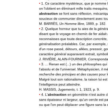
•
1
.
Ce
caractère
mystérieux
,
que
je
nomme
l
on
l
'
obtient
en
éliminant
mille
traits
mesquins
abstraction
se
font
sans
réflexion
,
mécaniq
soucieux
de
communier
directement
avec
to
M
.
BARRÈS
,
Un
Homme
libre
,
1889
,
p
.
182
.
•
2
.
Quelque
horreur
que
tu
aies
de
la
généra
disant
que
le
voyage
en
chemin
de
fer
aidait
reconnaisses
que
toute
description
concrète
généralisation
préalables
.
Car
,
par
exemple
,
d
'
un
rose
passé
,
détours
,
allées
,
pressoir
,
go
caractère
général
auparavant
extrait
,
symbol
J
.
RIVIÈRE
,
ALAIN
-
FOURNIER
,
Correspond
•
3
. ...
Renan
est
(...)
un
des
philosophes
qui
l
'
absolu
et
de
l
'
universel
.
Métaphysicien
,
il
mé
recherche
des
principes
et
des
causes
pour
Malgré
tout
son
rationalisme
,
la
raison
lui
est
l
'
intelligence
peut
atteindre
.
H
.
MASSIS
,
Jugements
,
t
.
1
,
1923
,
p
.
9
.
•
4
.
L
'
abstraction
en
géométrie
n
'
est
autre
c
sans
épaisseur
ni
largeur
,
qu
'
un
cercle
est
pa
ou
que
l
'
on
peut
déplacer
une
figure
sans
la