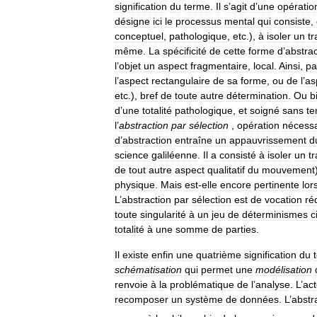
signification
du
terme
.
Il
s
’
agit
d
’
une
opératio
désigne
ici
le
processus
mental
qui
consiste
,
conceptuel
,
pathologique
,
etc
.),
à
isoler
un
tr
même
.
La
spécificité
de
cette
forme
d
’
abstrac
l
’
objet
un
aspect
fragmentaire
,
local
.
Ainsi
,
pa
l
’
aspect
rectangulaire
de
sa
forme
,
ou
de
l
’
as
etc
.),
bref
de
toute
autre
détermination
.
Ou
b
d
’
une
totalité
pathologique
,
et
soigné
sans
te
l
’
abstraction
par
sélection
,
opération
nécessa
d
’
abstraction
entraîne
un
appauvrissement
d
science
galiléenne
.
Il
a
consisté
à
isoler
un
tr
de
tout
autre
aspect
qualitatif
du
mouvement
physique
.
Mais
est
-
elle
encore
pertinente
lor
L
’
abstraction
par
sélection
est
de
vocation
ré
toute
singularité
à
un
jeu
de
déterminismes
c
totalité
à
une
somme
de
parties
.
Il
existe
enfin
une
quatrième
signification
du
schématisation
qui
permet
une
modélisation
renvoie
à
la
problématique
de
l
’
analyse
.
L
’
ac
recomposer
un
système
de
données
.
L
’
abstr