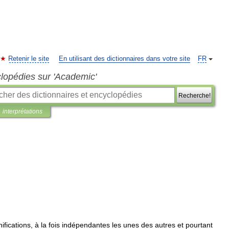
Retenir le site
En utilisant des dictionnaires dans votre site
FR
clopédies sur 'Academic'
Recherche!
interprétations
nifications
,
à
la
fois
indépendantes
les
unes
des
autres
et
pourtant