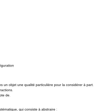
figuration
ns
un
objet
une
qualité
particulière
pour
la
considérer
à
part
.
ractions
.
pte
de
.
stématique
,
qui
consiste
à
abstraire
: