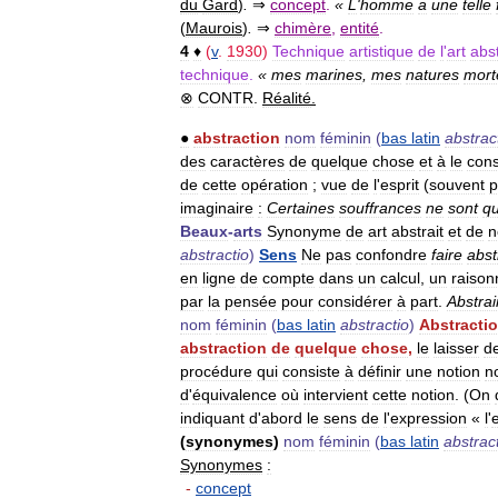
du
Gard
)
.
⇒
concept
.
«
L
'
homme
a
une
telle
(
Maurois
)
.
⇒
chimère
,
entité
.
4
♦
(
v
.
1930
)
Technique
artistique
de
l
'
art
abst
technique
.
«
mes
marines
,
mes
natures
mort
⊗
CONTR
.
Réalité
.
●
abstraction
nom
féminin
(
bas
latin
abstrac
des
caractères
de
quelque
chose
et
à
le
cons
de
cette
opération
;
vue
de
l
'
esprit
(
souvent
p
imaginaire
:
Certaines
souffrances
ne
sont
q
Beaux
-
arts
Synonyme
de
art
abstrait
et
de
n
abstractio
)
Sens
Ne
pas
confondre
faire
abst
en
ligne
de
compte
dans
un
calcul
,
un
raiso
par
la
pensée
pour
considérer
à
part
.
Abstrai
nom
féminin
(
bas
latin
abstractio
)
Abstracti
abstraction
de
quelque
chose
,
le
laisser
d
procédure
qui
consiste
à
définir
une
notion
n
d
'
équivalence
où
intervient
cette
notion
. (
On
indiquant
d
'
abord
le
sens
de
l
'
expression
«
l
'
(
synonymes
)
nom
féminin
(
bas
latin
abstrac
Synonymes
:
-
concept