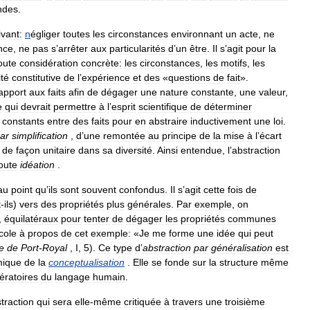
ndes
.
ivant:
n
égliger
toutes
les
circonstances
environnant
un
acte
,
ne
nce
,
ne
pas
s
’
arrêter
aux
particularités
d
’
un
être
.
Il
s
’
agit
pour
la
oute
considération
concrète:
les
circonstances
,
les
motifs
,
les
ité
constitutive
de
l
’
expérience
et
des
«
questions
de
fait
».
apport
aux
faits
afin
de
dégager
une
nature
constante
,
une
valeur
,
e
qui
devrait
permettre
à
l
’
esprit
scientifique
de
déterminer
constants
entre
des
faits
pour
en
abstraire
inductivement
une
loi
.
ar
simplification
,
d
’
une
remontée
au
principe
de
la
mise
à
l
’
écart
de
façon
unitaire
dans
sa
diversité
.
Ainsi
entendue
,
l
’
abstraction
oute
idéation
.
au
point
qu
’
ils
sont
souvent
confondus
.
Il
s
’
agit
cette
fois
de
t
-
ils
)
vers
des
propriétés
plus
générales
.
Par
exemple
,
on
,
équilatéraux
pour
tenter
de
dégager
les
propriétés
communes
cole
à
propos
de
cet
exemple:
«
Je
me
forme
une
idée
qui
peut
e
de
Port
-
Royal
,
I
,
5
).
Ce
type
d
’
abstraction
par
généralisation
est
ique
de
la
conceptualisation
.
Elle
se
fonde
sur
la
structure
même
ératoires
du
langage
humain
.
traction
qui
sera
elle
-
même
critiquée
à
travers
une
troisième