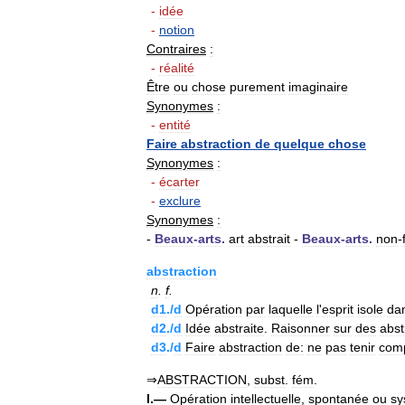
-
idée
-
notion
Contraires
:
-
réalité
Être
ou
chose
purement
imaginaire
Synonymes
:
-
entité
Faire
abstraction
de
quelque
chose
Synonymes
:
-
écarter
-
exclure
Synonymes
:
-
Beaux
-
arts
.
art
abstrait
-
Beaux
-
arts
.
non
-
abstraction
n
.
f
.
d1
./
d
Opération
par
laquelle
l
'
esprit
isole
da
d2
./
d
Idée
abstraite
.
Raisonner
sur
des
abst
d3
./
d
Faire
abstraction
de:
ne
pas
tenir
com
⇒
ABSTRACTION
,
subst
.
fém
.
I
.—
Opération
intellectuelle
,
spontanée
ou
sy