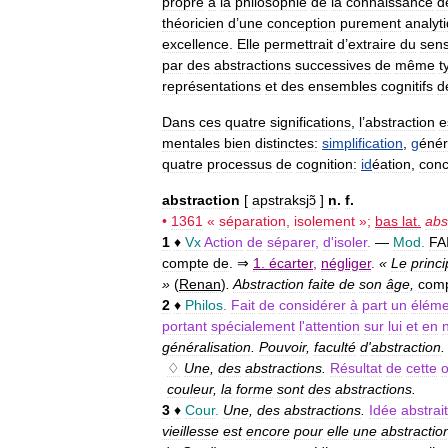
propre
à
la
philosophie
de
la
connaissance
d
théoricien
d
’
une
conception
purement
analyt
excellence
.
Elle
permettrait
d
’
extraire
du
sens
par
des
abstractions
successives
de
même
t
représentations
et
des
ensembles
cognitifs
d
Dans
ces
quatre
significations
,
l
’
abstraction
e
mentales
bien
distinctes:
simplification
,
g
énér
quatre
processus
de
cognition:
id
éation
,
conc
abstraction
[
apstraksjɔ̃
]
n
.
f
.
•
1361
«
séparation
,
isolement
»;
bas
lat
.
abs
1
♦
Vx
Action
de
séparer
,
d
'
isoler
.
—
Mod
.
FA
compte
de
. ⇒
1
.
écarter
,
négliger
.
«
Le
princ
»
(
Renan
)
.
Abstraction
faite
de
son
âge
,
com
2
♦
Philos
.
Fait
de
considérer
à
part
un
éléme
portant
spécialement
l
'
attention
sur
lui
et
en
généralisation
.
Pouvoir
,
faculté
d
'
abstraction
.
♢
Une
,
des
abstractions
.
Résultat
de
cette
o
couleur
,
la
forme
sont
des
abstractions
.
3
♦
Cour
.
Une
,
des
abstractions
.
Idée
abstrai
vieillesse
est
encore
pour
elle
une
abstractio