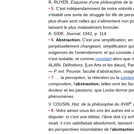
R
.
RUYER
,
Esquisse
d
'
une
philosophie
de
la
•
5
.
C
'
est
indépendamment
de
notre
volonté
s
'
établit
une
sorte
de
struggle
for
life
de
pers
plus
drues
sont
celles
qui
s
'
alimentent
non
po
laissent
le
plus
malaisément
formuler
.
A
.
GIDE
,
Journal
,
1942
,
p
.
114
.
•
6
.
Abstraction
.
C
'
est
une
simplification
,
en
perpétuellement
changeant
,
simplification
qui
exigences
de
l
'
entendement
,
et
qui
consiste
n
'
est
isolable
,
et
comme
constant
alors
que
r
ALAIN
,
Définitions
,
[
Les
Arts
et
les
dieux
],
Par
—
P
.
ext
.
Pouvoir
,
faculté
d
'
abstraction
;
usag
•
7
. ...
la
perception
,
la
rétention
ou
la
contem
composition
,
l
'
abstraction
,
telles
sont
les
fac
douleur
et
les
passions
,
que
Locke
donne
po
phénomènes
.
e
V
.
COUSIN
,
Hist
.
de
la
philosophie
du
XVIII
•
8
.
Votre
aimez
-
vous
les
uns
les
autres
est
u
disputer
,
si
c
'
est
une
bêtise
,
l
'
âme
doit
s
'
y
en
vivait
,
il
s
'
en
satisfaisait
absolument
,
laissant
les
perspectives
insondables
de
l
'
abstractio