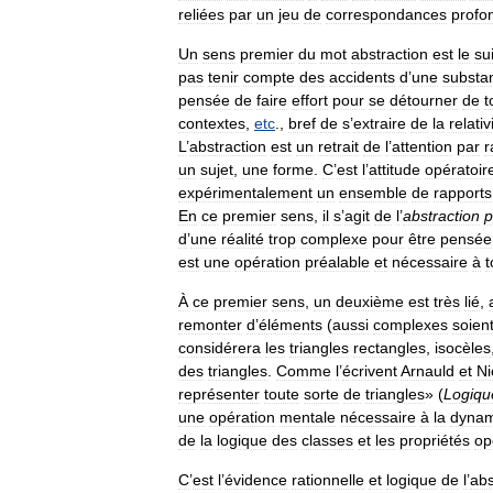
reliées
par
un
jeu
de
correspondances
profo
Un
sens
premier
du
mot
abstraction
est
le
su
pas
tenir
compte
des
accidents
d
’
une
substa
pensée
de
faire
effort
pour
se
détourner
de
t
contextes
,
etc
.,
bref
de
s
’
extraire
de
la
relativ
L
’
abstraction
est
un
retrait
de
l
’
attention
par
r
un
sujet
,
une
forme
.
C
’
est
l
’
attitude
opératoir
expérimentalement
un
ensemble
de
rapports
En
ce
premier
sens
,
il
s
’
agit
de
l
’
abstraction
p
d
’
une
réalité
trop
complexe
pour
être
pensée
est
une
opération
préalable
et
nécessaire
à
t
À
ce
premier
sens
,
un
deuxième
est
très
lié
,
remonter
d
’
éléments
(
aussi
complexes
soien
considérera
les
triangles
rectangles
,
isocèles
des
triangles
.
Comme
l
’
écrivent
Arnauld
et
Ni
représenter
toute
sorte
de
triangles
» (
Logiqu
une
opération
mentale
nécessaire
à
la
dynam
de
la
logique
des
classes
et
les
propriétés
op
C
’
est
l
’
évidence
rationnelle
et
logique
de
l
’
abs