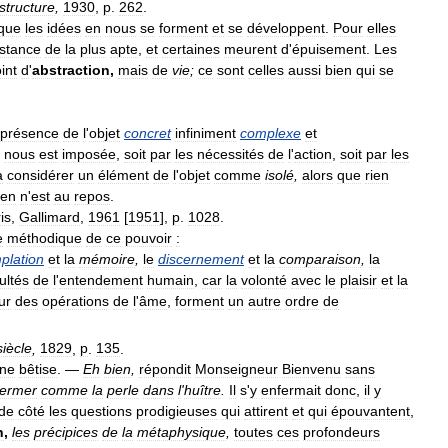
structure
,
1930
,
p
.
262
.
que
les
idées
en
nous
se
forment
et
se
développent
.
Pour
elles
istance
de
la
plus
apte
,
et
certaines
meurent
d
'
épuisement
.
Les
int
d
'
abstraction
,
mais
de
vie
;
ce
sont
celles
aussi
bien
qui
se
présence
de
l
'
objet
concret
infiniment
complexe
et
nous
est
imposée
,
soit
par
les
nécessités
de
l
'
action
,
soit
par
les
à
considérer
un
élément
de
l
'
objet
comme
isolé
,
alors
que
rien
ien
n
'
est
au
repos
.
is
,
Gallimard
,
1961
[
1951
],
p
.
1028
.
e
méthodique
de
ce
pouvoir
:
plation
et
la
mémoire
,
le
discernement
et
la
comparaison
,
la
ultés
de
l
'
entendement
humain
,
car
la
volonté
avec
le
plaisir
et
la
ur
des
opérations
de
l
'
âme
,
forment
un
autre
ordre
de
siècle
,
1829
,
p
.
135
.
ne
bêtise
. —
Eh
bien
,
répondit
Monseigneur
Bienvenu
sans
fermer
comme
la
perle
dans
l
'
huître
.
Il
s
'
y
enfermait
donc
,
il
y
de
côté
les
questions
prodigieuses
qui
attirent
et
qui
épouvantent
,
n
,
les
précipices
de
la
métaphysique
,
toutes
ces
profondeurs